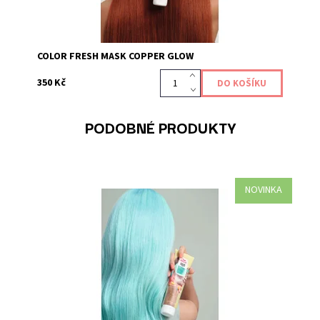
COLOR FRESH MASK COPPER GLOW
350 Kč
PODOBNÉ PRODUKTY
NOVINKA
Maska Color Fresh Mask Mint je pečujícím produktem,
který dodává a obnovuje vaši barevnou tonalitu vlasů,
díky přímo působícím pigmentům. Oživte si...
Kód:
633