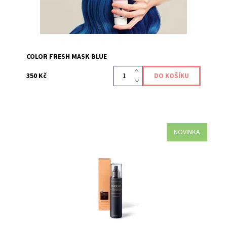
COLOR FRESH MASK BLUE
350 Kč
NOVINKA
Vyživující lak na vlasy, 100% bez jakýchkoliv toxických
látek.
Kód:
558