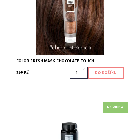
produktem, který dodává a obnovuje vaši barevnou
tonalitu vlasů, díky přímo působícím...
Kód:
654
COLOR FRESH MASK CHOCOLATE TOUCH
350 Kč
NOVINKA
Aktivní přírodní doplněk stravy pro zdravé, silné, lesklé
vlasy plné objemu
Kód:
675