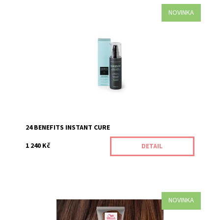
NOVINKA
Pečující kúra s 24 výhodami, snadno a rychle použitelná.
Kód:
549/250
24 BENEFITS INSTANT CURE
1 240 Kč
DETAIL
NOVINKA
Maska Color Fresh Mask Chocolate Touch je pečujícím