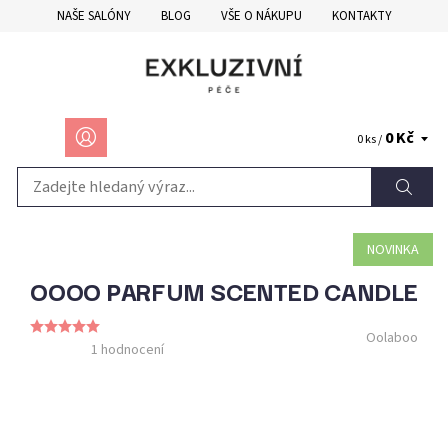
NAŠE SALÓNY
BLOG
VŠE O NÁKUPU
KONTAKTY
0 Kč
0 ks /
NOVINKA
OOOO PARFUM SCENTED CANDLE
Oolaboo
1 hodnocení