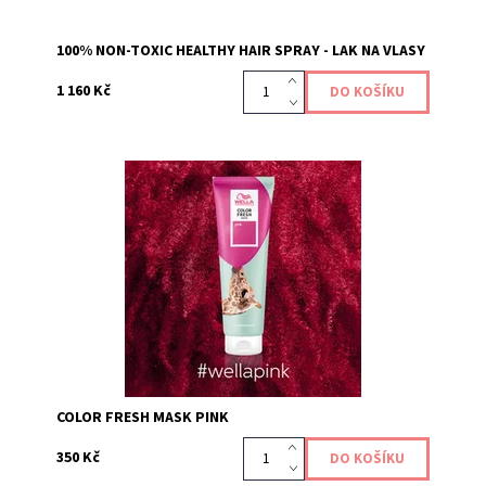
100% NON-TOXIC HEALTHY HAIR SPRAY - LAK NA VLASY
1 160 Kč
Maska Color Fresh Mask Pearl Blond je pečujícím
produktem, který dodává a obnovuje vaši barevnou
tonalitu vlasů, díky přímo působícím pigmentům....
Kód:
630
COLOR FRESH MASK PINK
350 Kč