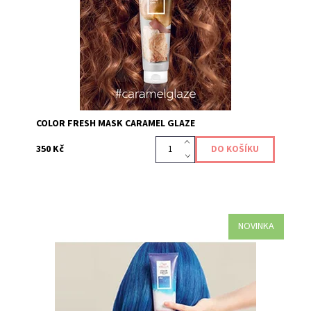
tonalitu vlasů, díky přímo působícím pigmentům....
Kód:
645
COLOR FRESH MASK CARAMEL GLAZE
350 Kč
NOVINKA
Maska Color Fresh Mask Blue je pečujícím produktem,
který dodává a obnovuje vaši barevnou tonalitu vlasů,
díky přímo působícím pigmentům. Oživte si...
Kód:
642