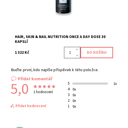
HAIR, SKIN & NAIL NUTRITION ONCE A DAY DOSE 30
KAPSLÍ
1 322 Kč
Buďte první, kdo napíše příspěvek k této položce.
Přidat komentář
5,0
5
1x
4
0x
1 hodnocení
3
0x
2
0x
Přidat hodnocení
1
0x