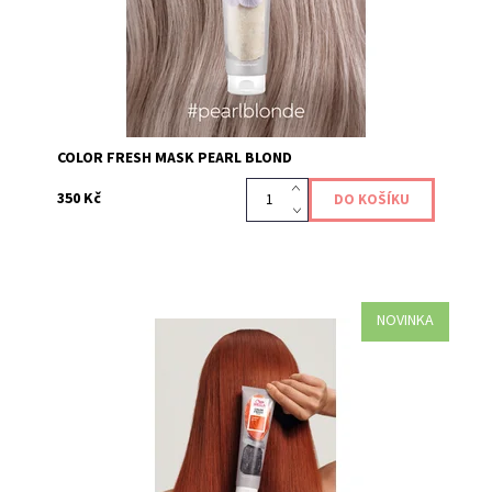
Kód:
624
COLOR FRESH MASK PEARL BLOND
350 Kč
NOVINKA
Maska Color Fresh Mask Copper Glow je pečujícím
produktem, který dodává a obnovuje vaši barevnou
tonalitu vlasů, díky přímo působícím pigmentům....
Kód:
648