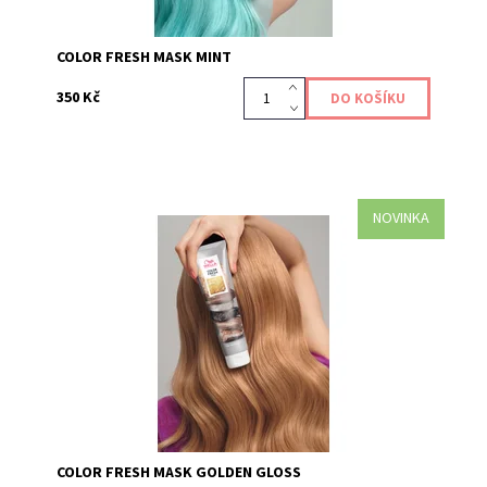
COLOR FRESH MASK MINT
350 Kč
NOVINKA
Maska Color Fresh Mask Golden Gloss je pečujícím
produktem, který dodává a obnovuje vaši barevnou
tonalitu vlasů, díky přímo působícím pigmentům....
Kód:
651
COLOR FRESH MASK GOLDEN GLOSS