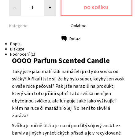
-
+
Kategorie:
Oolaboo
Dotaz
Tisk
Popis
Diskuze
Hodnocení (1)
OOOO Parfum Scented Candle
Taky jste jako malí rádi namáčeli prsty do vosku od
svíčky? A říkali jste si, že by bylo super, kdyby ten vosk
o vaše ruce pečoval? Pak jste narazili na produkt,
který vám toto přání splní. Tato svíčka není jen
obyčejnou svíčkou, ale funguje také jako vyživující
krém na ruce či masážní olej. No není to skvělá
zpráva?
Svíčka je ručně litá a je na ni použitý sójový vosk bez
barviv a jiných syntetických přísad a je v recyklované