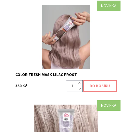
NOVINKA
Maska Color Fresh Mask Lilac Frost je pečujícím
produktem, který dodává a obnovuje vaši barevnou
tonalitu vlasů, díky přímo působícím pigmentům....
Kód:
657
COLOR FRESH MASK LILAC FROST
350 Kč
NOVINKA
Maska Color Fresh Mask Pearl Blond je pečujícím
produktem, který dodává a obnovuje vaši barevnou
tonalitu vlasů, díky přímo působícím pigmentům....