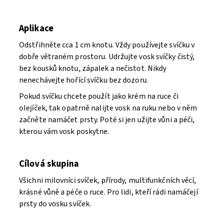
Aplikace
Odstřihněte cca 1 cm knotu. Vždy používejte svíčku v
dobře větraném prostoru. Udržujte vosk svíčky čistý,
bez kousků knotu, zápalek a nečistot. Nikdy
nenechávejte hořící svíčku bez dozoru.
Pokud svíčku chcete použít jako krém na ruce či
olejíček, tak opatrně nalijte vosk na ruku nebo v něm
začněte namáčet prsty. Poté si jen užijte vůni a péči,
kterou vám vosk poskytne.
Cílová skupina
Všichni milovníci svíček, přírody, multifunkčních věcí,
krásné vůně a péče o ruce. Pro lidi, kteří rádi namáčejí
prsty do vosku svíček.