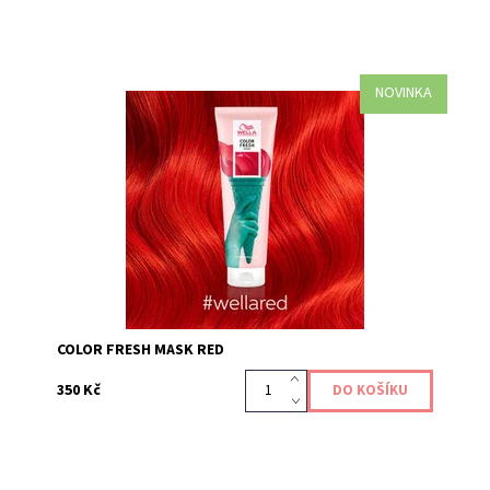
NOVINKA
Maska Color Fresh Mask Red je pečujícím produktem,
který dodává a obnovuje vaši barevnou tonalitu vlasů,
díky přímo působícím pigmentům. Oživte si...
Kód:
636
COLOR FRESH MASK RED
350 Kč