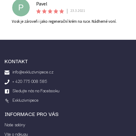
Pavel
P
|
23.3.2021
Vosk je zároveň i jako regenerační krém na ruce. Nádherné voní.
KONTAKT
Vložením hodnocení souhlasíte s
podmínkami
info@exkluzivnipece.cz
ochrany osobních údajů
+ 420 775 008 585
Sledujte nás na Facebooku
Exkluzivnipece
INFORMACE PRO VÁS
Naše salóny
Vše o nákupu