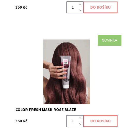
350 Kč
NOVINKA
Maska Color Fresh Mask Rose Blaze je pečujícím
produktem, který dodává a obnovuje vaši barevnou
tonalitu vlasů, díky přímo působícím pigmentům....
Kód:
639
COLOR FRESH MASK ROSE BLAZE
350 Kč