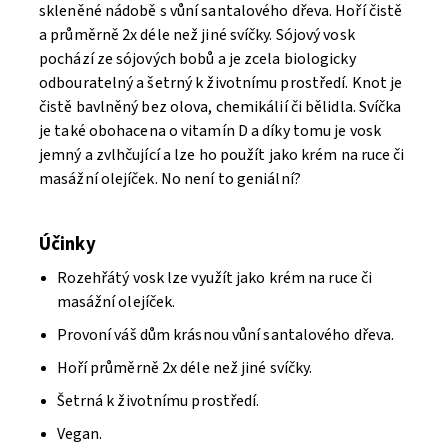
skleněné nádobě s vůní santalového dřeva. Hoří čistě
a průměrně 2x déle než jiné svíčky. Sójový vosk
pochází ze sójových bobů a je zcela biologicky
odbouratelný a šetrný k životnímu prostředí. Knot je
čistě bavlněný bez olova, chemikálií či bělidla. Svíčka
je také obohacena o vitamín D a díky tomu je vosk
jemný a zvlhčující a lze ho použít jako krém na ruce či
masážní olejíček. No není to geniální?
Účinky
Rozehřátý vosk lze využít jako krém na ruce či
masážní olejíček.
Provoní váš dům krásnou vůní santalového dřeva.
Hoří průměrně 2x déle než jiné svíčky.
Šetrná k životnímu prostředí.
Vegan.