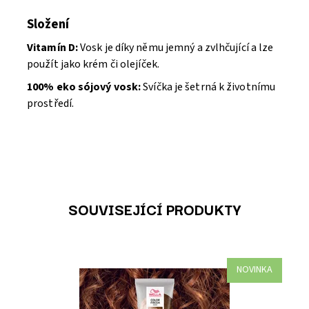
Složení
Vitamín D:
Vosk je díky němu jemný a zvlhčující a lze
použít jako krém či olejíček.
100% eko sójový vosk:
Svíčka je šetrná k životnímu
prostředí.
SOUVISEJÍCÍ PRODUKTY
NOVINKA
Maska Color Fresh Mask Caramel Glaze je pečujícím
produktem, který dodává a obnovuje vaši barevnou