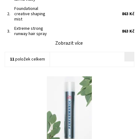
Foundational
2.
creative shaping
863 Kč
mist
Extreme strong
3.
863 Kč
runway hair spray
Zobrazit více
11
položek celkem
Kód:
343