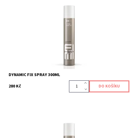
Lak s flexibilní fixací.
Kód:
361
DYNAMIC FIX SPRAY 300ML
280 Kč
Kód:
355/300