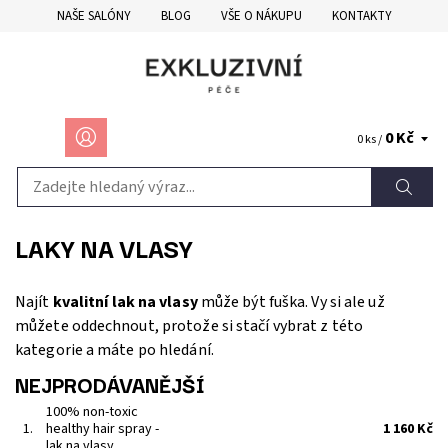
NAŠE SALÓNY
BLOG
VŠE O NÁKUPU
KONTAKTY
0 Kč
0 ks /
LAKY NA VLASY
Najít
kvalitní lak na vlasy
může být fuška. Vy si ale už
můžete oddechnout, protože si stačí vybrat z této
kategorie a máte po hledání.
NEJPRODÁVANĚJŠÍ
100% non-toxic
1.
healthy hair spray -
1 160 Kč
lak na vlasy