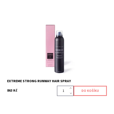
Extra zpevňující fixační nezatěžující lak na vlasy, který se snadno
vyčesává. Doporučuje se pro všechny typy vlasů.
Kód:
480
EXTREME STRONG RUNWAY HAIR SPRAY
863 Kč