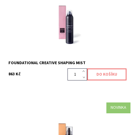
Flexibilní lehký stylingový mist pro pružné zpevnění. Snadno se
vyčesává a je základem každého účesu.
Kód:
492
FOUNDATIONAL CREATIVE SHAPING MIST
863 Kč
NOVINKA
Vyživující lak na vlasy, 100% bez jakýchkoliv toxických látek.
Kód:
558