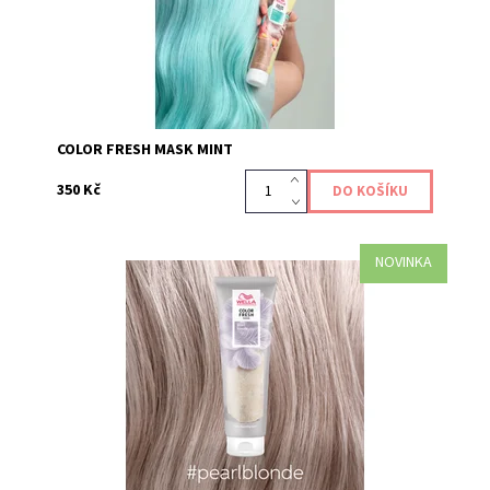
COLOR FRESH MASK MINT
350 Kč
NOVINKA
Maska Color Fresh Mask Pearl Blond je pečujícím
produktem, který dodává a obnovuje vaši barevnou
tonalitu vlasů, díky přímo působícím pigmentům....
Kód:
624