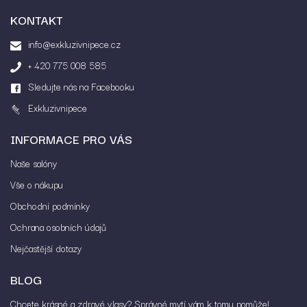
KONTAKT
info@exkluzivnipece.cz
+ 420 775 008 585
Sledujte nás na Facebooku
Exkluzivnipece
INFORMACE PRO VÁS
Vložením hodnocení souhlasíte s
podmínkami
ochrany osobních údajů
Naše salóny
Vše o nákupu
Obchodní podmínky
Ochrana osobních údajů
Nejčastější dotazy
BLOG
Chcete krásné a zdravé vlasy? Správné mytí vám k tomu pomůže!