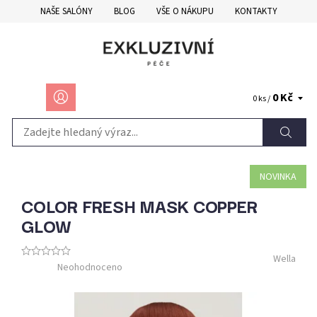
NAŠE SALÓNY
BLOG
VŠE O NÁKUPU
KONTAKTY
0 Kč
0 ks /
NOVINKA
COLOR FRESH MASK COPPER
GLOW
Wella
Neohodnoceno