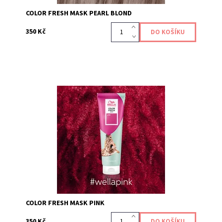
COLOR FRESH MASK PEARL BLOND
350 Kč
Maska Color Fresh Mask Pearl Blond je pečujícím
produktem, který dodává a obnovuje vaši barevnou
tonalitu vlasů, díky přímo působícím pigmentům....
Kód:
630
COLOR FRESH MASK PINK
350 Kč