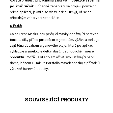
Abyste předešli případnému zabarvení,
položte
večer na
polštář ručník
. Případné zabarvení se projeví pouze po
přímé aplikaci, jakmile se vlasy jednou umyjí, už se se
případným zabarvení nesetkáte.
O řadě:
Color Fresh Masks jsou pečující masky dodávající barevnou
tonalitu díky přímo působícím pigmentům. Výživa a péče je
zajištěna obsahem arganového oleje, který po aplikaci
vyhlazuje a změkčuje délky vlasů. Jednoduché nanesení
produktu umožňuje klientkám oživit svou stávající barvu
doma, během 10 minut. Portfolio masek obsahuje přírodní i
výrazné barevné odstíny.
SOUVISEJÍCÍ PRODUKTY