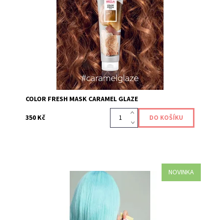
produktem, který dodává a obnovuje vaši barevnou
tonalitu vlasů, díky přímo působícím pigmentům....
Kód:
645
COLOR FRESH MASK CARAMEL GLAZE
350 Kč
NOVINKA
Maska Color Fresh Mask Mint je pečujícím produktem,
který dodává a obnovuje vaši barevnou tonalitu vlasů,
díky přímo působícím pigmentům. Oživte si...
Kód:
633