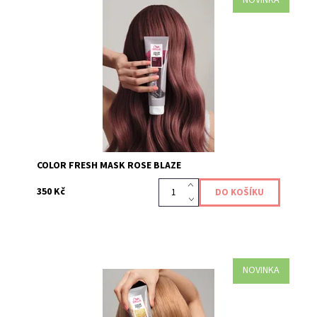
Maska Color Fresh Mask Rose Blaze je pečujícím
produktem, který dodává a obnovuje vaši barevnou
tonalitu vlasů, díky přímo působícím pigmentům....
Kód:
639
COLOR FRESH MASK ROSE BLAZE
350 Kč
NOVINKA
Maska Color Fresh Mask Golden Gloss je pečujícím
produktem, který dodává a obnovuje vaši barevnou
tonalitu vlasů, díky přímo působícím pigmentům....