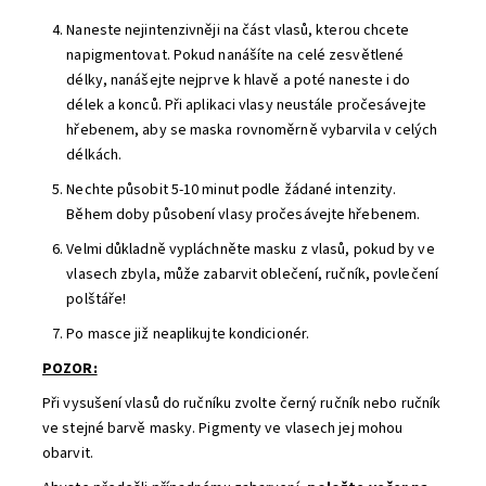
Naneste nejintenzivněji na část vlasů, kterou chcete
napigmentovat. Pokud nanášíte na celé zesvětlené
délky, nanášejte nejprve k hlavě a poté naneste i do
délek a konců. Při aplikaci vlasy neustále pročesávejte
hřebenem, aby se maska rovnoměrně vybarvila v celých
délkách.
Nechte působit 5-10 minut podle žádané intenzity.
Během doby působení vlasy pročesávejte hřebenem.
Velmi důkladně vypláchněte masku z vlasů, pokud by ve
vlasech zbyla, může zabarvit oblečení, ručník, povlečení
polštáře!
Po masce již neaplikujte kondicionér.
POZOR:
Při vysušení vlasů do ručníku zvolte černý ručník nebo ručník
ve stejné barvě masky. Pigmenty ve vlasech jej mohou
obarvit.