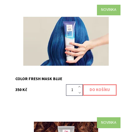
NOVINKA
Maska Color Fresh Mask Blue je pečujícím produktem,
který dodává a obnovuje vaši barevnou tonalitu vlasů,
díky přímo působícím pigmentům. Oživte si...
Kód:
642
COLOR FRESH MASK BLUE
350 Kč
NOVINKA
Maska Color Fresh Mask Caramel Glaze je pečujícím