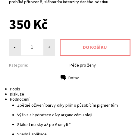
probíhá přirozeně, slábnutím intenzity daného odstínu.
350 Kč
-
+
Kategorie:
Péče pro ženy
Dotaz
Tisk
Popis
Diskuze
Hodnocení
Zpětné oživení barvy díky přímo působícím pigmentům
Výživa a hydratace díky arganovému oleji
Stálost masky až po 6 umytí *
Snadná aplikace