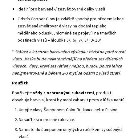
Ideální pro barvené-/ zesvětlované délky vlasů
Odstín Copper Glow je zvláště vhodný pro předem lehce
zesvětlené/melírované vlasy na dodání teplého
měděného odlesku, nicméně se projeví i na tmavších
odstínech vlasů – hloubka 5/, 6/, 7/, 8/, 9/ 10/
*
Stálost a intenzita barevného výsledku závisí na poréznosti
vlasu. Maska bude nejintenzivnější na předem zesvětlených
vlasech. Vlasy, které zesvětleny nejsou, budou pouze lehce
napigmentované a během 2-3 mytí se odstín z vlasů ztratí.
Použití:
Používejte
vždy s ochrannými rukavicemi
, produkt
obsahuje barviva, která by mohl zabarvit prsty a lůžka nehtů.
Umyjte vlasy Šamponem Color Brilliance nebo Fusion.
Nasaďte si ochranné rukavice.
Naneste do šamponem umytých a ručníkem vysušených
vlasů.