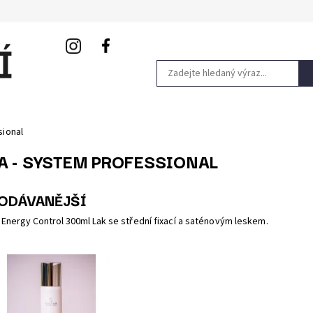
sional
A - SYSTEM PROFESSIONAL
ODÁVANĚJŠÍ
 Energy Control 300ml
Lak se střední fixací a saténovým leskem.
třední fixací a saténovým leskem.
13