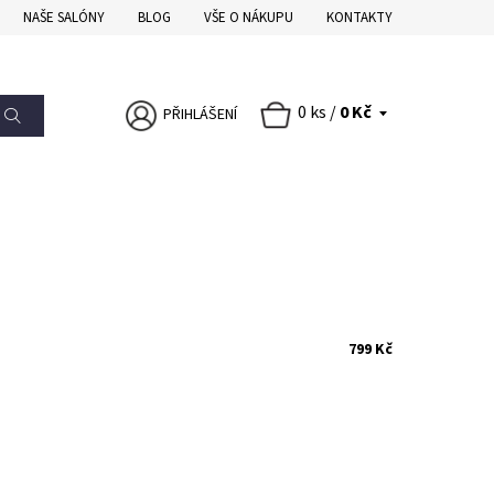
NAŠE SALÓNY
BLOG
VŠE O NÁKUPU
KONTAKTY
0 ks /
0 Kč
PŘIHLÁŠENÍ
799 Kč