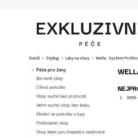
Domů
Styling
Laky na vlasy
Wella - System Profes
WELL
Péče pro ženy
Barvené vlasy
Citlivá pokožka
NEJPR
Vlasy suché bez pružnosti
1.
DD61-
Velmi suché vlasy bez lesku
Mastící se pokožka s lupy
Poškozené vlasy
Lak se s
Kód:
3
Vlasy které jsou krepaté a nezkrotné