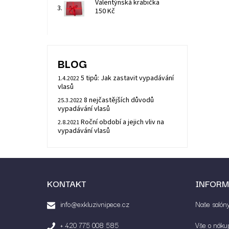
Valentýnská krabička
150 Kč
BLOG
5 tipů: Jak zastavit vypadávání
1.4.2022
vlasů
8 nejčastějších důvodů
25.3.2022
vypadávání vlasů
Roční období a jejich vliv na
2.8.2021
vypadávání vlasů
KONTAKT
INFORM
info@exkluzivnipece.cz
Naše salón
+ 420 775 008 585
Vše o náku