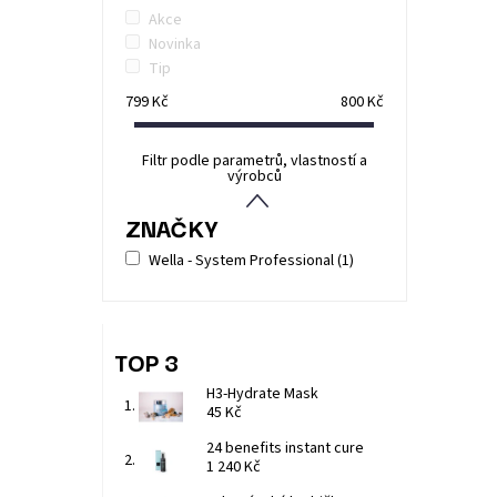
Akce
Novinka
Tip
799
Kč
800
Kč
Filtr podle parametrů, vlastností a
výrobců
ZNAČKY
Wella - System Professional
(1)
TOP 3
H3-Hydrate Mask
45 Kč
24 benefits instant cure
1 240 Kč