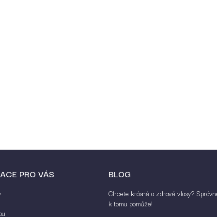
ACE PRO VÁS
BLOG
y
Chcete krásné a zdravé vlasy? Správn
k tomu pomůže!
pu