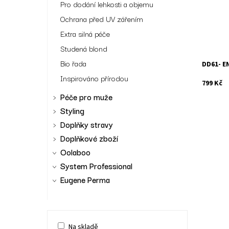
Pro dodání lehkosti a objemu
Ochrana před UV zářením
Extra silná péče
Studená blond
Bio řada
DD61- E
Inspirováno přírodou
799 Kč
Péče pro muže
Styling
Doplňky stravy
Doplňkové zboží
Oolaboo
System Professional
Eugene Perma
Na skladě