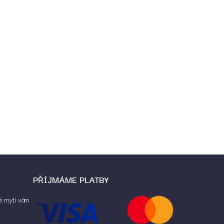
PŘÍJMÁME PLATBY
é mytí vám