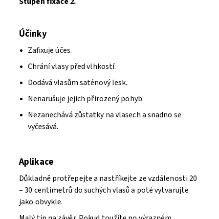
Stupeň fixace 2.
Účinky
Zafixuje účes.
Chrání vlasy před vlhkostí.
Dodává vlasům saténový lesk.
Nenarušuje jejich přirozený pohyb.
Nezanechává zůstatky na vlasech a snadno se
vyčesává.
Aplikace
Důkladně protřepejte a nastříkejte ze vzdálenosti 20
– 30 centimetrů do suchých vlasů a poté vytvarujte
jako obvykle.
Malý tip na závěr. Pokud toužíte po výrazném