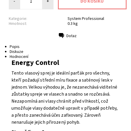
-
+
Kategorie:
System Professional
Hmotnost:
0.3 kg
Dotaz
Tisk
Popis
Diskuze
Hodnocení
Energy Control
Tento vlasový sprej je ideální parťák pro všechny,
kteří požadují střední míru fixace a saténový lesk v
jednom. Velkou výhodou je, že nezanechává viditelné
zůstatky spreje ve vlasech a snadno se rozčesává.
Nezapomíná ani vlasy chránit před vlhkostí, což
umožňuje vlasy dodatečně upravit v případě potřeby,
a přesto zanechává účes zafixovaný. Zároveň
nenarušuje jejich přirozený pohyb.