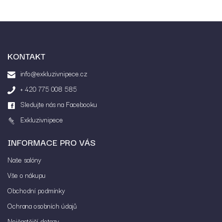
KONTAKT
info@exkluzivnipece.cz
+ 420 775 008 585
Sledujte nás na Facebooku
Exkluzivnipece
INFORMACE PRO VÁS
Vložením hodnocení souhlasíte s
podmínkami
ochrany osobních údajů
Naše salóny
Vše o nákupu
Obchodní podmínky
Ochrana osobních údajů
Nejčastější dotazy