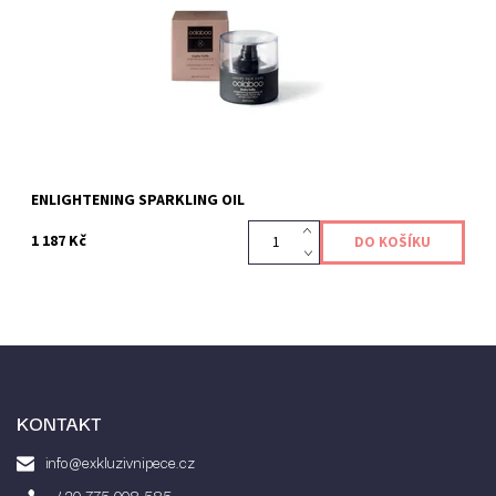
Kód:
582
ENLIGHTENING SPARKLING OIL
1 187 Kč
KONTAKT
info@exkluzivnipece.cz
+ 420 775 008 585