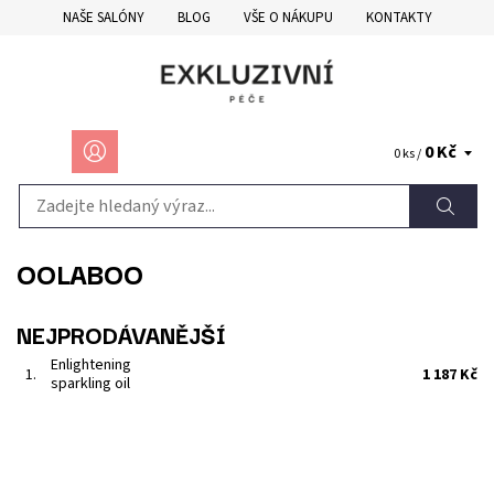
NAŠE SALÓNY
BLOG
VŠE O NÁKUPU
KONTAKTY
0 Kč
0 ks /
OOLABOO
NEJPRODÁVANĚJŠÍ
Enlightening
1.
1 187 Kč
sparkling oil
Olej s vysokým leskem na bázi lanýžového, makadamového a
arganového oleje, proteinů hedvábí a přírodních UV filtrů.