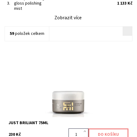
3.
gloss polishing
1 133 Kč
mist
Zobrazit více
59
položek celkem
Lesklá pomáda pro definici účesu.
Kód:
394
JUST BRILIANT 75ML
230 Kč