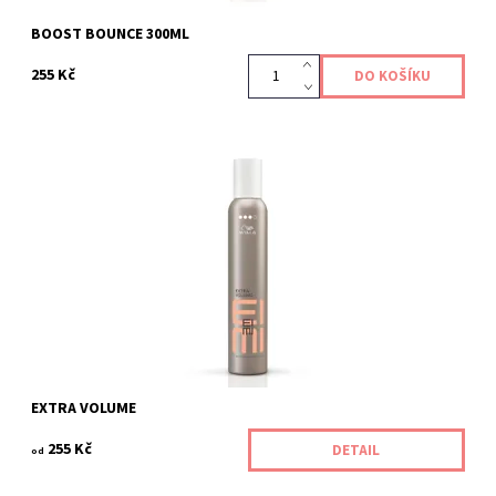
BOOST BOUNCE 300ML
255 Kč
Silně tužící pěna.
Kód:
427/300
EXTRA VOLUME
255 Kč
DETAIL
od