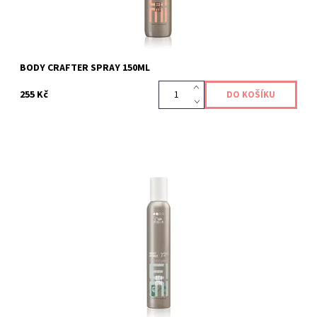
BODY CRAFTER SPRAY 150ML
255 Kč
Objemová pěna pro dosažení většího objemu vlasů.
Kód:
421