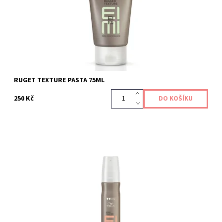
RUGET TEXTURE PASTA 75ML
250 Kč
Spray pro objem od kořínků.
Kód:
442