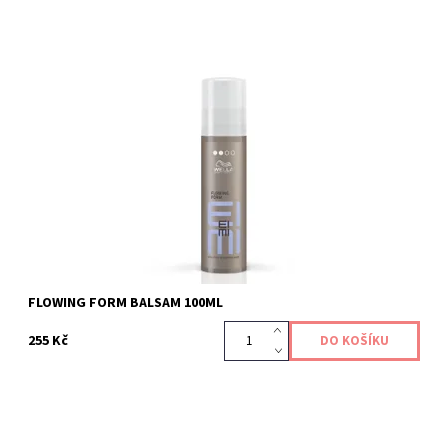
Uhlazující balzám pro vlny.
Kód:
409
FLOWING FORM BALSAM 100ML
255 Kč