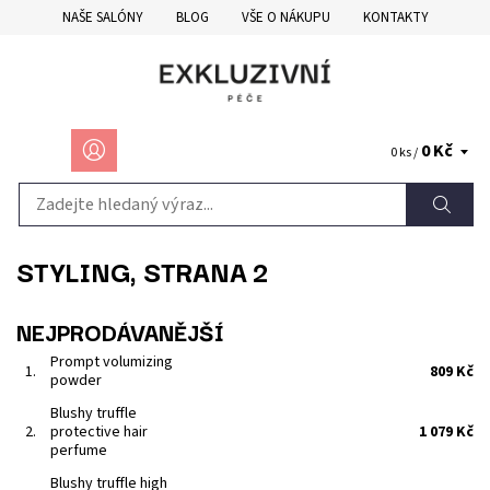
NAŠE SALÓNY
BLOG
VŠE O NÁKUPU
KONTAKTY
0 Kč
0 ks /
STYLING
, STRANA 2
NEJPRODÁVANĚJŠÍ
Prompt volumizing
1.
809 Kč
powder
Blushy truffle
2.
protective hair
1 079 Kč
perfume
Blushy truffle high