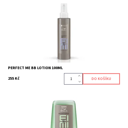
Kód:
412
PERFECT ME BB LOTION 100ML
255 Kč
Kód:
370