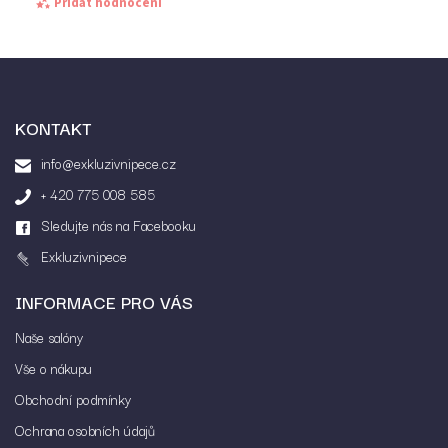
Přidat hodnocení
KONTAKT
info@exkluzivnipece.cz
+ 420 775 008 585
Sledujte nás na Facebooku
Exkluzivnipece
INFORMACE PRO VÁS
Vložením hodnocení souhlasíte s
podmínkami
ochrany osobních údajů
Naše salóny
Vše o nákupu
Obchodní podmínky
Ochrana osobních údajů