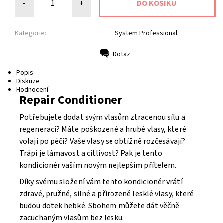
-
+
Kategorie:
System Professional
Dotaz
Tisk
Popis
Diskuze
Hodnocení
Repair Conditioner
Potřebujete dodat svým vlasům ztracenou sílu a
regeneraci? Máte poškozené a hrubé vlasy, které
volají po péči? Vaše vlasy se obtížně rozčesávají?
Trápí je lámavost a citlivost?
Pak je tento
kondicionér vaším novým nejlepším přítelem.
Díky svému složení vám tento kondicionér vrátí
zdravé, pružné, silné a přirozeně lesklé vlasy, které
budou dotek hebké. Sbohem můžete dát věčně
zacuchaným vlasům bez lesku.