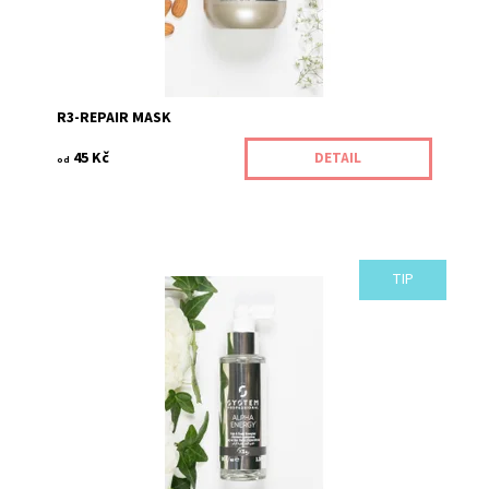
R3-REPAIR MASK
45 Kč
DETAIL
od
TIP
Extrémně silná péče pro pokožku a vlasy.
Kód:
217