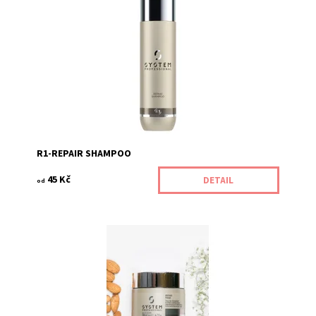
Kód:
172/15M
R1-REPAIR SHAMPOO
45 Kč
DETAIL
od
Kód:
178/15M