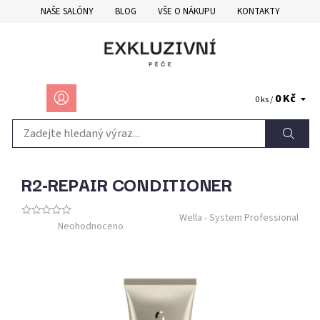
NAŠE SALÓNY
BLOG
VŠE O NÁKUPU
KONTAKTY
0 Kč
0 ks /
R2-REPAIR CONDITIONER
Wella - System Professional
Neohodnoceno