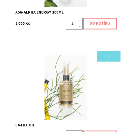
X5A-ALPHA ENERGY 100ML
2 000 Kč
TIP
Regenerační a hydratační olej.
Kód:
130
L4-LUX OIL