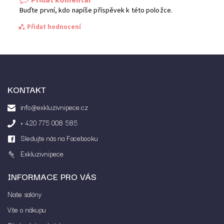
Buďte první, kdo napíše příspěvek k této položce.
Přidat hodnocení
KONTAKT
info@exkluzivnipece.cz
+ 420 775 008 585
Sledujte nás na Facebooku
Exkluzivnipece
INFORMACE PRO VÁS
Vložením hodnocení souhlasíte s
podmínkami
ochrany osobních údajů
Naše salóny
Vše o nákupu