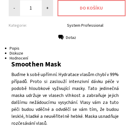
-
+
Kategorie:
System Professional
Dotaz
Tisk
Popis
Diskuze
Hodnocení
Smoothen Mask
Buďme k sobě upřímní. Hydratace vlasům chybí v 99%
případů. Proto si zaslouží intenzivní dávku péče v
podobě hloubkové vyživující masky. Tato jedinečná
maska udržuje ve vlasech vlhkost a zabraňuje jejich
dalšímu nežádoucímu vysychání. Vlasy vám za tuto
péči budou vděčné a odvděčí se vám tím, že budou
lesklé, hladké a neuvěřitelně hebké. Maska usnadňuje
rozčesávání vlasů.