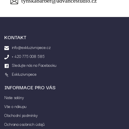
tynskabarber@advancestudio.cz
KONTAKT
info@exkluzivnipece.cz
+ 420 775 008 585
Sledujte nás na Facebooku
Exkluzivnipece
INFORMACE PRO VÁS
Naše salóny
Vše o nákupu
Obchodní podmínky
Ochrana osobních údajů