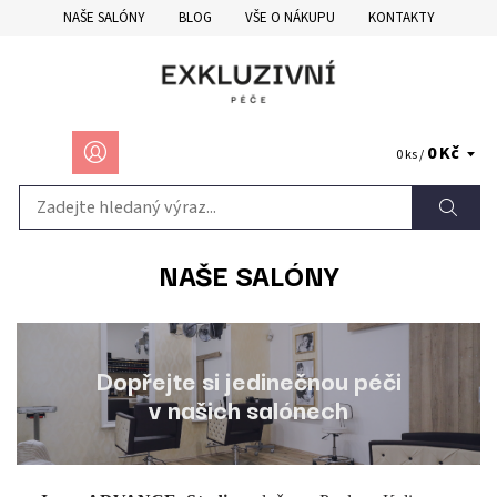
NAŠE SALÓNY
BLOG
VŠE O NÁKUPU
KONTAKTY
0 Kč
0 ks /
NAŠE SALÓNY
Dopřejte si jedinečnou péči
v našich salónech