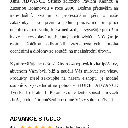
Jsme ADVANCE Studio
založeno Pavlem Kalinou a
Zuzanou Böhmovou v roce 2006. Dbáme především na
individuální, kvalitní a profesionální péči o naše
zákazníky. Jako první a jediní používáme při práci
odchlorovanou vodu, která nedráždí, nevysušuje pokožku
hlavy a nevyvolává nepříjemný pocit svědění. Náš tým je
tvořen špičkou odborníků vyznamenaných mnoha
oceněními a diplomy ze soutěží na mezinárodní úrovni.
Nyní rozšiřujeme naše služby o e-shop
exkluzivnípéče.cz,
abychom Vám byli blíž a naučili Vás milovat své vlasy.
Produkty, které zakoupíte na našem e-shopu, je možné
osobně si vyzvednout na pobočce STUDIO ADVANCE
Týnská 15 Praha 1. Pokud zvolíte tento způsob převzetí
zboží, bude nám potěšením osobně Vás v salonu přivítat.
ADVANCE STUDIO
4,7
Google hodnocení